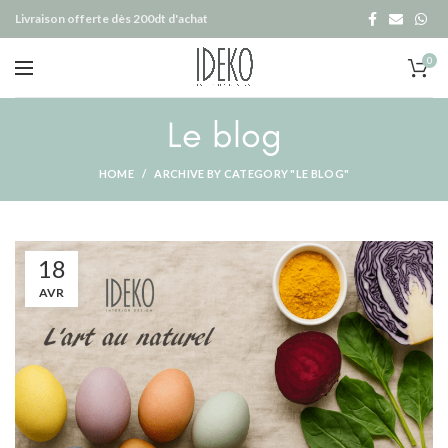
Livraison offerte dès 200dt d'achat
0
Le blog
HOME
ARCHIVE BY CATEGORY "LE BLOG"
18
AVR