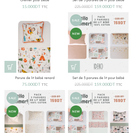
Oreiller pour bébé
Set de 3 parures de lit pour bébé
15.000
DT
159.000
DT
225.000
DT
TTC
TTC
SALE
NEW
Parure de lit bébé renard
Set de 3 parures de lit pour bébé
75.000
DT
159.000
DT
225.000
DT
TTC
TTC
SALE
SALE
NEW
NEW