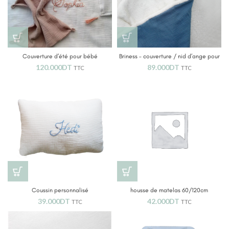
Couverture d’été pour bébé
Briness – couverture / nid d’ange pour
personnalisée
bébé
120.000
DT
89.000
DT
TTC
TTC
Coussin personnalisé
housse de matelas 60/120cm
39.000
DT
42.000
DT
TTC
TTC