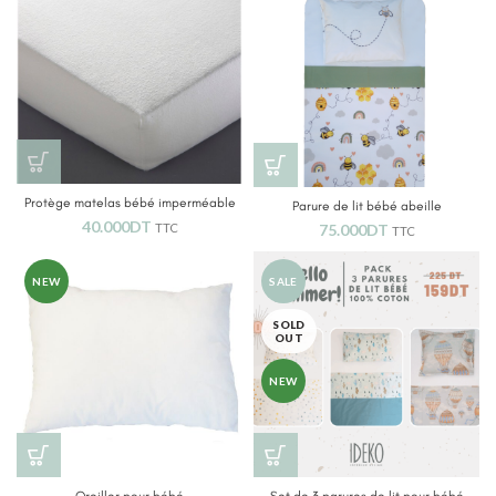
Protège matelas bébé imperméable
Parure de lit bébé abeille
40.000
DT
75.000
DT
TTC
TTC
NEW
SALE
SOLD
OUT
NEW