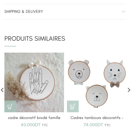
SHIPPING & DELIVERY
PRODUITS SIMILAIRES
cadre décoratif brodé famille
Cadres tambours décoratifs –
Animaux
40.000
DT
74.000
DT
TTC
TTC