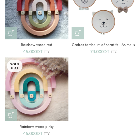
Rainbow wood red
Cadres tambours décoratifs – Animaux
45.000
DT
74.000
DT
TTC
TTC
SOLD
OUT
Rainbow wood pinky
45.000
DT
TTC