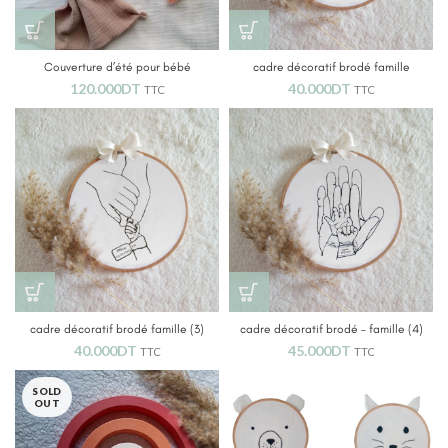
Couverture d’été pour bébé
cadre décoratif brodé famille
personnalisée
120.000
DT
40.000
DT
TTC
TTC
cadre décoratif brodé famille (3)
cadre décoratif brodé – famille (4)
40.000
DT
45.000
DT
TTC
TTC
SOLD
OUT