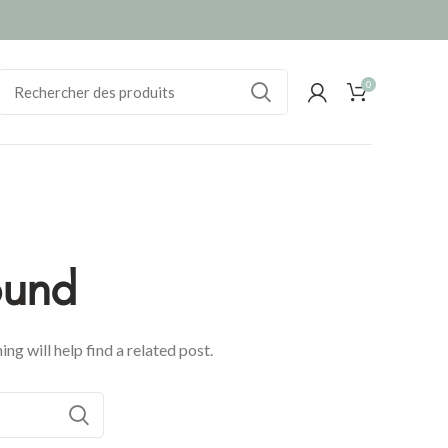
0
ound
ng will help find a related post.